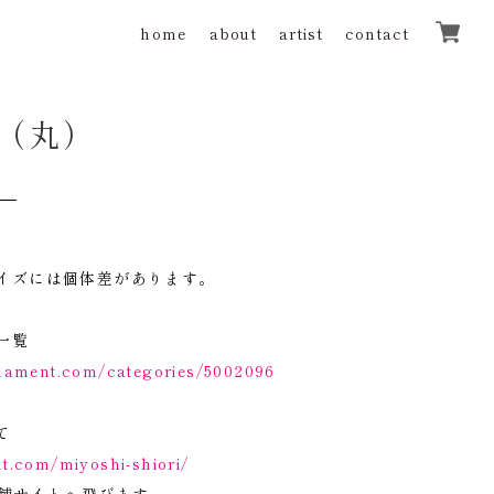
home
about
artist
contact
（丸）
込）
イズには個体差があります。
一覧
anament.com/categories/5002096
て
t.com/miyoshi-shiori/