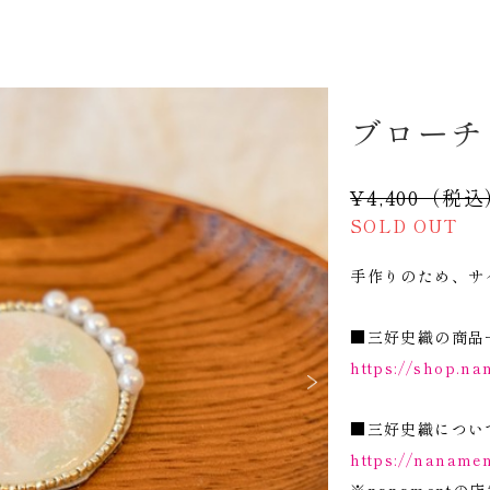
ブローチ
¥4,400（税
SOLD OUT
手作りのため、サ
■三好史織の商品
https://shop.n
■三好史織につい
https://nanamen